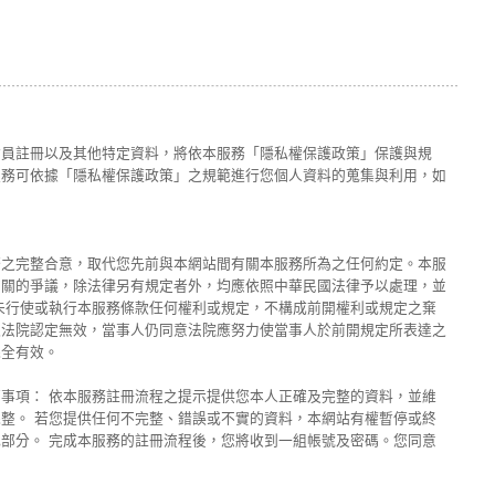
會員註冊以及其他特定資料，將依本服務「隱私權保護政策」保護與規
服務可依據「隱私權保護政策」之規範進行您個人資料的蒐集與利用，如
務之完整合意，取代您先前與本網站間有關本服務所為之任何約定。本服
有關的爭議，除法律另有規定者外，均應依照中華民國法律予以處理，並
未行使或執行本服務條款任何權利或規定，不構成前開權利或規定之棄
之法院認定無效，當事人仍同意法院應努力使當事人於前開規定所表達之
完全有效。
事項： 依本服務註冊流程之提示提供您本人正確及完整的資料，並維
整。 若您提供任何不完整、錯誤或不實的資料，本網站有權暫停或終
部分。 完成本服務的註冊流程後，您將收到一組帳號及密碼。您同意