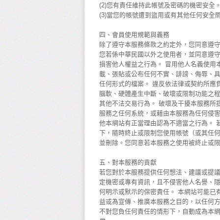
(2)您有責任維持此帳號及密碼的機密安全
(3)當您的帳號遭到盜用或有其他任何安
四、會員使用規範與義務
除了遵守本服務條款之約定外，您同意遵
您若係中華民國以外之使用者，並同意遵
損害他人權益之行為。 冒用他人名義使用
載、張貼或公布任何不實、誹謗、侮辱、
任何形式的檔案。 違反依法律或契約所應
腦軟、硬體產生中斷、破壞或限制功能之程
其他不法交易行為。 破壞及干擾本服務所
服務之任何系統，或藉由本服務為任何侵害
他本網站有正當理由認為不適當之行為。 
下，隨時終止或限制您使用帳號（或其任
並刪除。您同意若本服務之使用被終止或
五、對本服務的貢獻
若您對於本服務提供任何想法、建議或提議
定機密或專有資訊，且不侵害他人名譽、隱
何明示或默示的保密責任。 本網站可能已
益或為宣傳、推廣本服務之目的，以任何方
不對您負任何責任的情形下，自動成為本