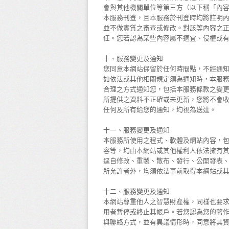
會與其他機關單位等第三方（以下稱「內
本服務刊登，且本服務於刊登時均將註明
並不做實質之審查或修改。對該等內容之
任。您若認為某些內容屬不適宜、侵權或
十、服務變更及通知
您同意本網站保留於任何時間點，不經通
如依法或其他相關規定須為通知時，本服
合理之方式通知您，包括本服務條款之變
所提供之資料不正確或未更新，您將不會
任何及所有給您的通知，均視為送達。
十一、服務變更及通知
本服務所使用之程式、軟體及網站內容，
容等，均由本網站或其他權利人依法擁有
逕自修改、重製、散布、發行、公開發表
所允許者外，均須依法事前取得本網站或
十二、服務變更及通知
本網站尊重他人之智慧財產權，同樣也要
用者暫停或終止其帳戶。若您認為您的著作
與聯絡方式，並有異議情形時，同意將其資