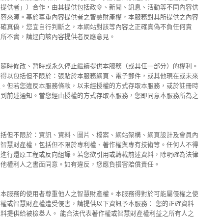
容提供者」）合作，由其提供包括政令、新聞、訊息、活動等不同內容供
內容來源。基於尊重內容提供者之智慧財產權，本服務對其所提供之內容
正確真偽，您宜自行判斷之，本網站對該等內容之正確真偽不負任何責
有所不實，請逕向該內容提供者反應意見。
知隨時修改、暫時或永久停止繼續提供本服務（或其任一部分）的權利。
務得以包括但不限於：張貼於本服務網頁、電子郵件，或其他現在或未來
更。但若您違反本服務條款，以未經授權的方式存取本服務，或於註冊時
收到前述通知。當您經由授權的方式存取本服務，您即同意本服務所為之
包括但不限於：資訊、資料、圖片、檔案、網站架構、網頁設計及會員內
其智慧財產權，包括但不限於專利權、著作權與專有技術等。任何人不得
、進行還原工程或反向組譯。若您欲引用或轉載前述資料，除明確為法律
其他權利人之書面同意。如有違反，您應負損害賠償責任。
求本服務的使用者尊重他人之智慧財產權。本服務得對於可能屬侵權之使
權或智慧財產權遭受侵害，請提供以下資訊予本服務： 您的正確資料
料提供給被檢舉人。 能合法代表著作權或智慧財產權利益之所有人之