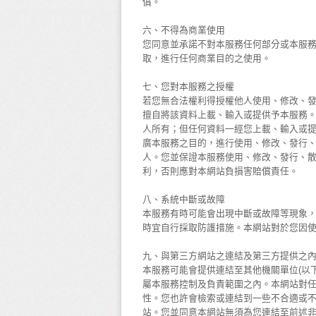
償。
六、不得為商業使用
您同意並承諾不對本服務任何部分或本服
取，進行任何商業目的之使用。
七、您對本服務之授權
若您無合法權利得授權他人使用、修改、
擅自將該資料上載、輸入或提供予本服務
人所有；但任何資料一經您上載、輸入或
廣本服務之目的，進行使用、修改、發行
人。您並保證本服務使用、修改、發行、
利，否則應對本網站負損害賠償責任。
八、系統中斷或故障
本服務有時可能會出現中斷或故障等現象
時宜自行採取防護措施。本網站對於您因
九、與第三方網站之連結及第三方提供之
本服務可能會提供連結至其他機關單位(以
屬本服務控制及負責範圍之內。本網站對
性。您也許會檢索或連結到一些不合適或
站。您並同意本網站無須為您連結至前述非