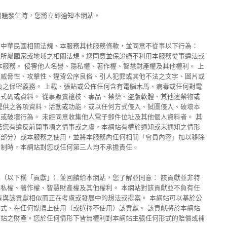
。
全問題發生時，您將立即通知本網站。
守中華民國相關法規、本服務其他服務條款，並同意不從事以下行為：
守所屬國家或地域之相關法規。您同意並保證絕不利用本服務從事違法或
本服務。 侵害他人名譽、隱私權、著作權、智慧財產權及其他權利。 上
具威脅性、攻擊性、違背公序良俗、引人犯罪或其他不法之文字、圖片或
負之保密義務。 上載、張貼或公佈任何含有電腦木馬、病毒或任何對電
式碼或資料。 從事販賣槍枝、毒品、禁藥、盜版軟體、其他違禁物或
提供之各項資料、活動或功能，或以任何方式侵入、試圖侵入、破壞本
或破壞行為。 未經同意收集他人電子郵件位址及其他個人資料者。 其
若您有違反前開事項之情事或之虞，本網站有權於通知或未通知之情形
何部分）或本服務之使用，並將本服務內任何相關「會員內容」加以移除
限制時，本網站對您或任何第三人均不承擔責任。
（以下稱「貢獻」）並回饋給本網站，您了解並同意： 該貢獻並非特
私權、著作權、智慧財產權及其他權利。 本網站對該貢獻並不負有任
有與該貢獻相似而正在考慮或發展中的想法或提案。 本網站可以基於公
式、在任何媒體上使用（或選擇不使用）該貢獻。 該貢獻將於本網站
網站之財產。您於任何情形下皆無權利對本網站主張任何形式的賠償或補