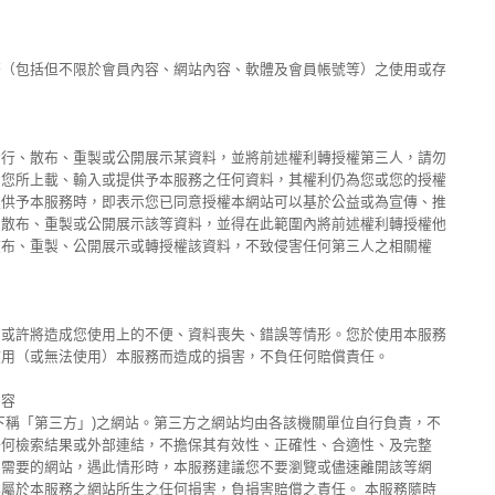
務（包括但不限於會員內容、網站內容、軟體及會員帳號等）之使用或存
發行、散布、重製或公開展示某資料，並將前述權利轉授權第三人，請勿
。您所上載、輸入或提供予本服務之任何資料，其權利仍為您或您的授權
提供予本服務時，即表示您已同意授權本網站可以基於公益或為宣傳、推
、散布、重製或公開展示該等資料，並得在此範圍內將前述權利轉授權他
散布、重製、公開展示或轉授權該資料，不致侵害任何第三人之相關權
，或許將造成您使用上的不便、資料喪失、錯誤等情形。您於使用本服務
使用（或無法使用）本服務而造成的損害，不負任何賠償責任。
內容
下稱「第三方」)之網站。第三方之網站均由各該機關單位自行負責，不
任何檢索結果或外部連結，不擔保其有效性、正確性、合適性、及完整
不需要的網站，遇此情形時，本服務建議您不要瀏覽或儘速離開該等網
屬於本服務之網站所生之任何損害，負損害賠償之責任。 本服務隨時