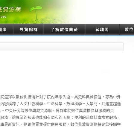
究院選擇以數位化技術針對了院內年限久遠、具史料典藏價值，亦為中外
藏內容橫跨了人文社會科學、生命科學、數理科學三大學門，共建置超過
藏品。中央研究院數位典藏資源網，肩負本院數位典藏推廣與服務的責
與服務，讓專業的知識也能夠有親和的面貌；便利的跨資料庫檢索服務，
料庫最新資訊、網路位置並提供便民服務，數位典藏資源網將是您接觸中