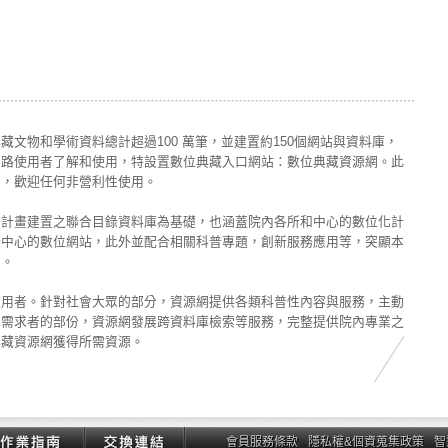
文物和學術資料總計超過100 萬筆，並建置約150個網站與資料庫，
網路使用者了解和使用，特設置數位典藏入口網站：數位典藏資源網。此
間，歡迎任何非營利性使用。
技計畫建置之聯合目錄資料庫為基礎，也涵蓋院內各所和中心的數位化計
所中心的數位網站，此外並配合相關科普專題，創新服務應用等，突顯本
用。
使用者。針對社會大眾的部分，資源網提供各類科普性內容與服務，主動
業需求者的部份，資源網發展跨資料庫檢索等服務，完整提供院內專業之
典藏資源網獲得所需資源。
會員服務條款
隱私權&個資蒐集政策
智