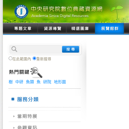
在此範圍內
重新搜尋
樹
中研
魚類
魚
研院
地形圖