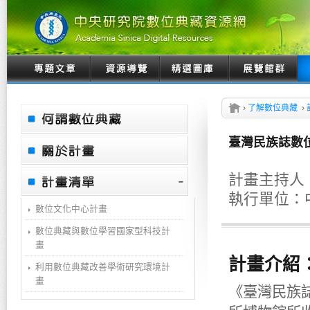
›
了解數位典藏
›
臺灣民族誌數
計畫主持人
執行單位：
數位文化中心計畫
數位典藏與數位學習國家型科技計
畫
計畫介紹
利用數位典藏改善學術研究環境計
畫
《臺灣民族