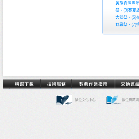
美族宜灣豐年
祭、(3)賽
大獵祭、(5
野戰祭、(7
數位文化中心
數位典藏與